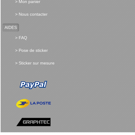
> Mon panier
> Nous contacter
AIDES
> FAQ
> Pose de sticker
> Sticker sur mesure