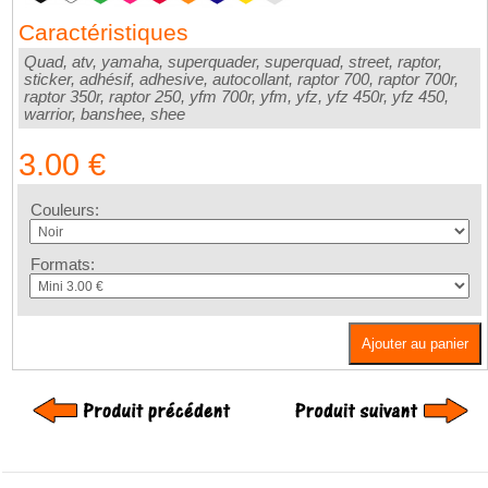
Caractéristiques
Quad, atv, yamaha, superquader, superquad, street, raptor,
sticker, adhésif, adhesive, autocollant, raptor 700, raptor 700r,
raptor 350r, raptor 250, yfm 700r, yfm, yfz, yfz 450r, yfz 450,
warrior, banshee, shee
3.00 €
Couleurs:
Formats:
Ajouter au panier