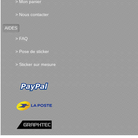
> Mon panier
> Nous contacter
AIDES
> FAQ
> Pose de sticker
> Sticker sur mesure