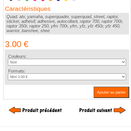
Caractéristiques
Quad, atv, yamaha, superquader, superquad, street, raptor,
sticker, adhésif, adhesive, autocollant, raptor 700, raptor 700r,
raptor 350r, raptor 250, yfm 700r, yfm, yfz, yfz 450r, yfz 450,
warrior, banshee, shee
3.00 €
Couleurs:
Formats:
Ajouter au panier