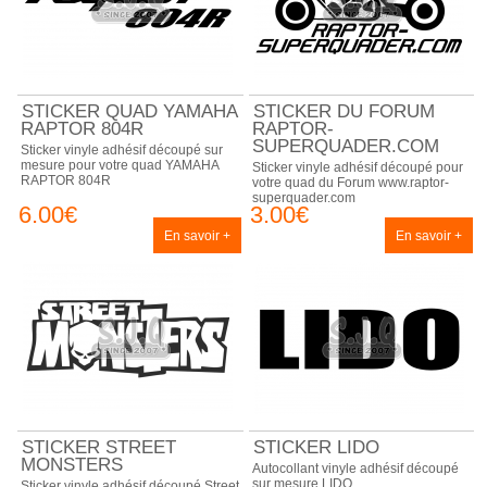
STICKER QUAD YAMAHA
STICKER DU FORUM
RAPTOR 804R
RAPTOR-
SUPERQUADER.COM
Sticker vinyle adhésif découpé sur
mesure pour votre quad YAMAHA
Sticker vinyle adhésif découpé pour
RAPTOR 804R
votre quad du Forum www.raptor-
superquader.com
6.00€
3.00€
En savoir +
En savoir +
STICKER STREET
STICKER LIDO
MONSTERS
Autocollant vinyle adhésif découpé
sur mesure LIDO
Sticker vinyle adhésif découpé Street