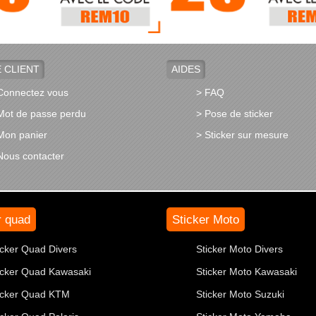
 CLIENT
AIDES
Connectez vous
> FAQ
Mot de passe perdu
> Pose de sticker
Mon panier
> Sticker sur mesure
Nous contacter
r quad
Sticker Moto
icker Quad Divers
Sticker Moto Divers
icker Quad Kawasaki
Sticker Moto Kawasaki
icker Quad KTM
Sticker Moto Suzuki