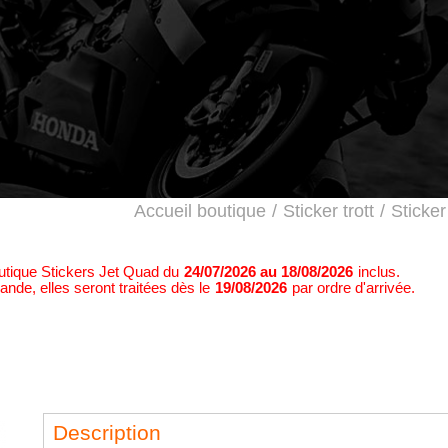
Accueil boutique
/
Sticker trott
/
Sticker
outique Stickers Jet Quad du
24/07/2026 au 18/08/2026
inclus.
nde, elles seront traitées dès le
19/08/2026
par ordre d'arrivée.
Description