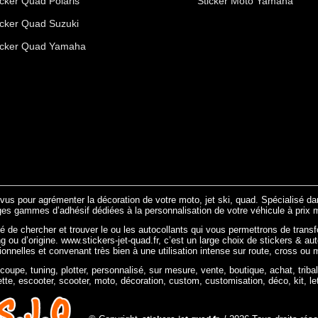
icker Quad Polaris
Sticker Moto Yamaha
icker Quad Suzuki
icker Quad Yamaha
évus pour agrémenter la décoration de votre moto, jet ski, quad. Spécialisé d
ges gammes d’adhésif dédiées à la personnalisation de votre véhicule à prix m
ité de chercher et trouver le ou les autocollants qui vous permettrons de transf
ng ou d’origine. www.stickers-jet-quad.fr, c’est un large choix de stickers & au
tionnelles et convenant très bien à une utilisation intense sur route, cross ou 
écoupe, tuning, plotter, personnalisé, sur mesure, vente, boutique, achat, tribal
ette, escooter, scooter, moto, décoration, custom, customisation, déco, kit, le