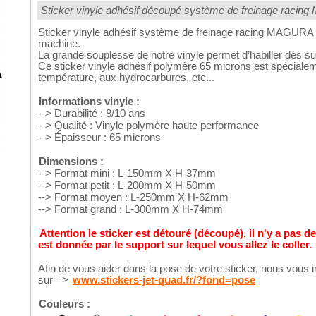
Sticker vinyle adhésif découpé système de freinage racing 
Sticker vinyle adhésif système de freinage racing MAGURA po
machine.
La grande souplesse de notre vinyle permet d’habiller des su
Ce sticker vinyle adhésif polymère 65 microns est spécialeme
température, aux hydrocarbures, etc...
Informations vinyle :
--> Durabilité : 8/10 ans
--> Qualité : Vinyle polymère haute performance
--> Épaisseur : 65 microns
Dimensions :
--> Format mini : L-150mm X H-37mm
--> Format petit : L-200mm X H-50mm
--> Format moyen : L-250mm X H-62mm
--> Format grand : L-300mm X H-74mm
Attention le sticker est détouré (découpé), il n'y a pas d
est donnée par le support sur lequel vous allez le coller.
Afin de vous aider dans la pose de votre sticker, nous vous i
sur =>
www.stickers-jet-quad.fr/?fond=pose
Couleurs :