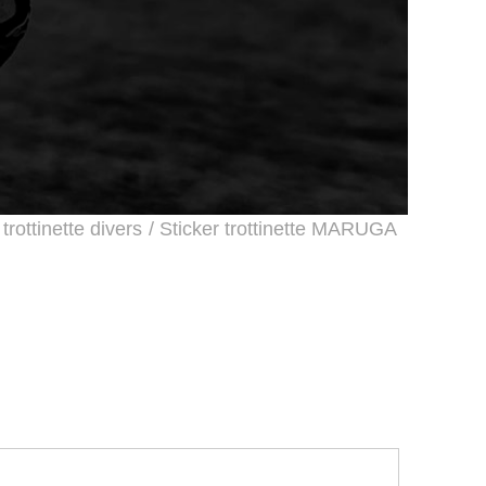
 trottinette divers
/ Sticker trottinette MARUGA