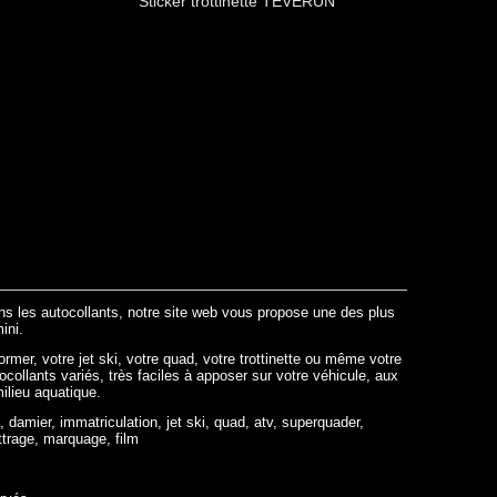
Sticker trottinette TEVERUN
ans les autocollants, notre site web vous propose une des plus
ini.
ormer, votre jet ski, votre quad, votre trottinette ou même votre
tocollants variés, très faciles à apposer sur votre véhicule, aux
milieu aquatique.
, damier, immatriculation, jet ski, quad, atv, superquader,
ttrage, marquage, film