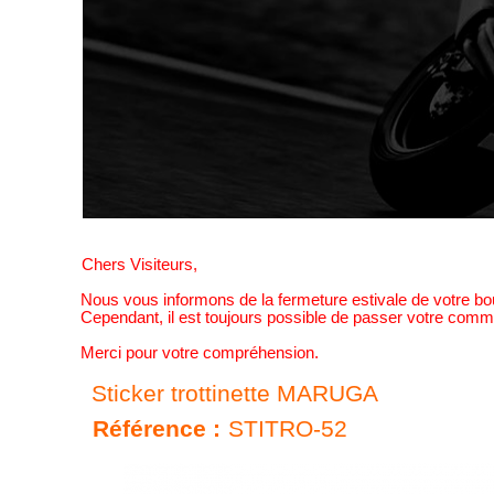
Chers Visiteurs,
Nous vous informons de la fermeture estivale de votre b
Cependant, il est toujours possible de passer votre comma
Merci pour votre compréhension.
Sticker trottinette MARUGA
Référence :
STITRO-52