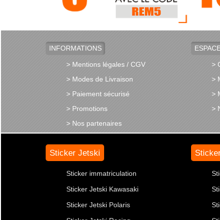
INFORMATIONS
ESPACE
> Mentions légales / CGV
> 
> Modes de Livraison
> 
> Paiement sécurisé
> 
> Promotions
> 
> Nos partenaires
Sticker Jetski
Sticke
Sticker immatriculation
St
Sticker Jetski Kawasaki
St
Sticker Jetski Polaris
St