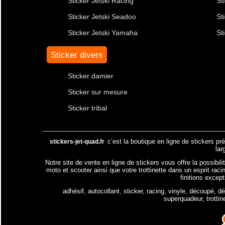
Sticker Jetski Racing
St
Sticker Jetski Seadoo
St
Sticker Jetski Yamaha
St
Sticker divers
Sticker damier
Sticker sur mesure
Sticker tribal
c’est la boutique en ligne de stickers pr
stickers-jet-quad.fr
lar
Notre site de vente en ligne de stickers vous offre la possibil
moto et scooter ainsi que votre trottinette dans un esprit raci
finitions excep
adhésif, autocollant, sticker, racing, vinyle, découpé, d
superquadeur, trottin