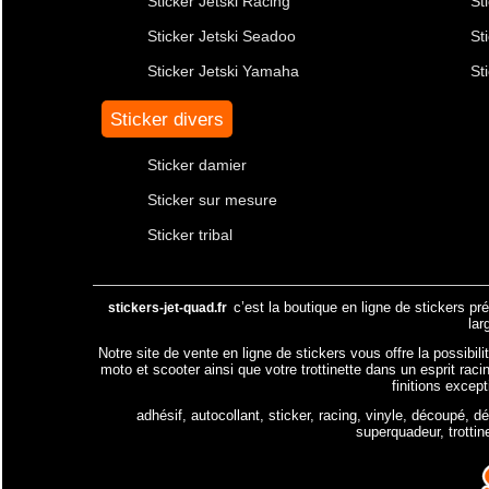
Sticker Jetski Racing
St
Sticker Jetski Seadoo
St
Sticker Jetski Yamaha
St
Sticker divers
Sticker damier
Sticker sur mesure
Sticker tribal
c’est la boutique en ligne de stickers pr
stickers-jet-quad.fr
lar
Notre site de vente en ligne de stickers vous offre la possibil
moto et scooter ainsi que votre trottinette dans un esprit raci
finitions excep
adhésif, autocollant, sticker, racing, vinyle, découpé, d
superquadeur, trottin