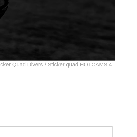
icker Quad Divers
/ Sticker quad HOTCAMS 4