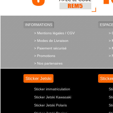
INFORMATIONS
ESPACE
> Mentions légales / CGV
> 
> Modes de Livraison
> 
> Paiement sécurisé
> 
> Promotions
> 
> Nos partenaires
Sticker Jetski
Sticke
Sticker immatriculation
St
Sticker Jetski Kawasaki
St
Sticker Jetski Polaris
St