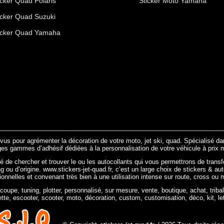
icker Quad Polaris
Sticker Moto Yamaha
icker Quad Suzuki
icker Quad Yamaha
évus pour agrémenter la décoration de votre moto, jet ski, quad. Spécialisé d
ges gammes d’adhésif dédiées à la personnalisation de votre véhicule à prix m
ité de chercher et trouver le ou les autocollants qui vous permettrons de transf
ng ou d’origine. www.stickers-jet-quad.fr, c’est un large choix de stickers & au
tionnelles et convenant très bien à une utilisation intense sur route, cross ou 
écoupe, tuning, plotter, personnalisé, sur mesure, vente, boutique, achat, tribal
ette, escooter, scooter, moto, décoration, custom, customisation, déco, kit, le