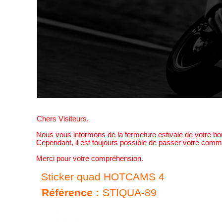
Chers Visiteurs,
Nous vous informons de la fermeture estivale de votre b
Cependant, il est toujours possible de passer votre comma
Merci pour votre compréhension.
Sticker quad HOTCAMS 4
Référence :
STIQUA-89