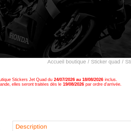
Accueil boutique
/
Sticker quad
/
St
outique Stickers Jet Quad du
24/07/2026 au 18/08/2026
inclus.
nde, elles seront traitées dès le
19/08/2026
par ordre d'arrivée.
Description