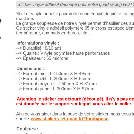
Sticker vinyle adhésif découpé pour votre quad racing H
Sticker vinyle adhésif pour votre quad équipé de pièce rac
machine.
La grande souplesse de notre vinyle permet d’habiller des 
Ce sticker vinyle adhésif polymère 65 microns est spécialeme
température, aux hydrocarbures, etc...
Informations vinyle :
--> Durabilité : 8/10 ans
--> Qualité : Vinyle polymère haute performance
--> Épaisseur : 65 microns
Dimensions :
--> Format mini : L-150mm X H-49mm
--> Format petit : L-200mm X H-65mm
--> Format moyen : L-250mm X H-81mm
--> Format grand : L-300mm X H-97mm
Attention le sticker est détouré (découpé), il n'y a pas d
est donnée par le support sur lequel vous allez le coller.
Afin de vous aider dans la pose de votre sticker, nous vous i
sur =>
www.stickers-jet-quad.fr/?fond=pose
Couleurs :