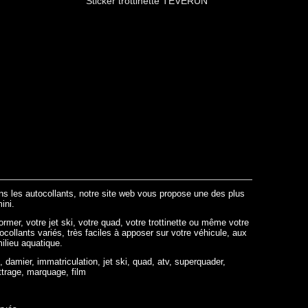
Sticker trottinette TEVERUN
ans les autocollants, notre site web vous propose une des plus
ini.
ormer, votre jet ski, votre quad, votre trottinette ou même votre
tocollants variés, très faciles à apposer sur votre véhicule, aux
milieu aquatique.
, damier, immatriculation, jet ski, quad, atv, superquader,
ttrage, marquage, film