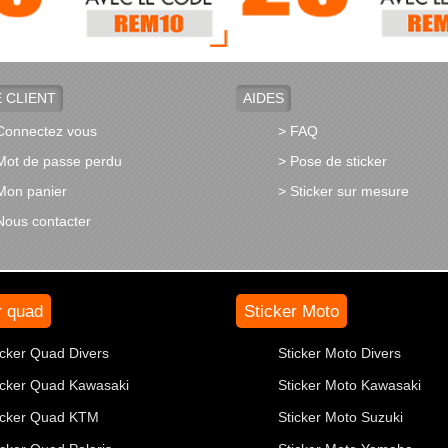
 CLIENT
AIDES
Connectez vous
> FAQ
Mot de passe perdu
> Pose de sticker
Mon panier
> Sticker sur mesure
Nous contacter
r quad
Sticker Moto
icker Quad Divers
Sticker Moto Divers
icker Quad Kawasaki
Sticker Moto Kawasaki
icker Quad KTM
Sticker Moto Suzuki