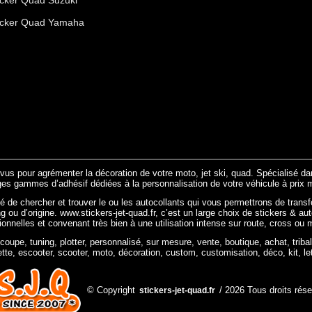
icker Quad Yamaha
évus pour agrémenter la décoration de votre moto, jet ski, quad. Spécialisé d
ges gammes d’adhésif dédiées à la personnalisation de votre véhicule à prix m
ité de chercher et trouver le ou les autocollants qui vous permettrons de transf
ng ou d’origine. www.stickers-jet-quad.fr, c’est un large choix de stickers & au
tionnelles et convenant très bien à une utilisation intense sur route, cross ou 
écoupe, tuning, plotter, personnalisé, sur mesure, vente, boutique, achat, tribal
ette, escooter, scooter, moto, décoration, custom, customisation, déco, kit, le
© Copyright
/ 2026 Tous droits rés
stickers-jet-quad.fr