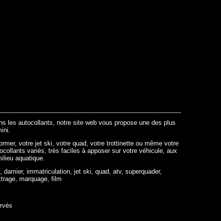
ans les autocollants, notre site web vous propose une des plus
ini.
ormer, votre jet ski, votre quad, votre trottinette ou même votre
tocollants variés, très faciles à apposer sur votre véhicule, aux
milieu aquatique.
, damier, immatriculation, jet ski, quad, atv, superquader,
ttrage, marquage, film
ervés