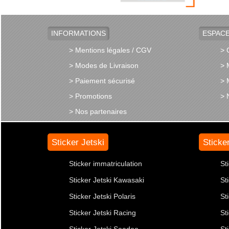
INFORMATIONS
ESPACE
> Mentions légales / CGV
> 
> Modes de Livraison
> 
> Paiement sécurisé
> 
> Promotions
> 
> Nos partenaires
Sticker Jetski
Sticke
Sticker immatriculation
St
Sticker Jetski Kawasaki
St
Sticker Jetski Polaris
St
Sticker Jetski Racing
St
Sticker Jetski Seadoo
St