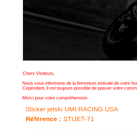
Chers Visiteurs,
Nous vous informons de la fermeture estivale de votre b
Cependant, il est toujours possible de passer votre comma
Merci pour votre compréhension.
Sticker jetski UMI RACING USA
Référence :
STIJET-71