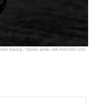
etski Racing
/ Sticker jetski UMI RACING USA