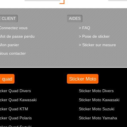
 CLIENT
AIDES
Connectez vous
> FAQ
Mot de passe perdu
> Pose de sticker
Mon panier
> Sticker sur mesure
Nous contacter
r quad
Sticker Moto
icker Quad Divers
Sticker Moto Divers
icker Quad Kawasaki
Sticker Moto Kawasaki
icker Quad KTM
Sticker Moto Suzuki
icker Quad Polaris
Sticker Moto Yamaha
icker Quad Suzuki