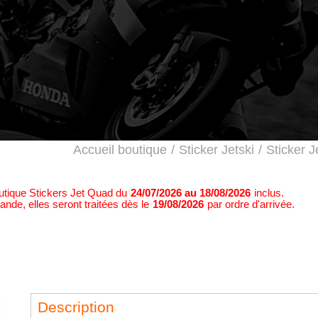
Accueil boutique
/
Sticker Jetski
/
Sticker J
outique Stickers Jet Quad du
24/07/2026 au 18/08/2026
inclus.
nde, elles seront traitées dès le
19/08/2026
par ordre d'arrivée.
Description