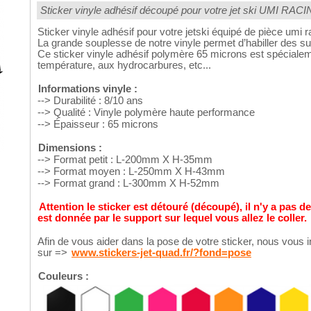
Sticker vinyle adhésif découpé pour votre jet ski UMI RA
Sticker vinyle adhésif pour votre jetski équipé de pièce umi 
La grande souplesse de notre vinyle permet d’habiller des s
Ce sticker vinyle adhésif polymère 65 microns est spécialeme
température, aux hydrocarbures, etc...
Informations vinyle :
--> Durabilité : 8/10 ans
--> Qualité : Vinyle polymère haute performance
--> Épaisseur : 65 microns
Dimensions :
--> Format petit : L-200mm X H-35mm
--> Format moyen : L-250mm X H-43mm
--> Format grand : L-300mm X H-52mm
Attention le sticker est détouré (découpé), il n'y a pas d
est donnée par le support sur lequel vous allez le coller.
Afin de vous aider dans la pose de votre sticker, nous vous i
sur =>
www.stickers-jet-quad.fr/?fond=pose
Couleurs :